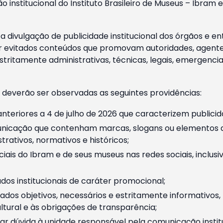
o institucional do Instituto Brasileiro de Museus – Ibra
 divulgação de publicidade institucional dos órgãos e en
 evitados conteúdos que promovam autoridades, agentes 
ritamente administrativas, técnicas, legais, emergencia
 deverão ser observadas as seguintes providências:
nteriores a 4 de julho de 2026 que caracterizem publicid
nicação que contenham marcas, slogans ou elementos da 
rativos, normativos e históricos;
ciais do Ibram e de seus museus nas redes sociais, inclus
os institucionais de caráter promocional;
dos objetivos, necessários e estritamente informativos
tural e às obrigações de transparência;
r dúvida à unidade responsável pela comunicação instituci