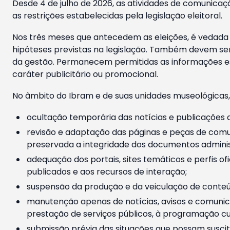
Desde 4 de julho de 2026, as atividades de comunicaçã
as restrições estabelecidas pela legislação eleitoral.
Nos três meses que antecedem as eleições, é vedada a
hipóteses previstas na legislação. Também devem ser
da gestão. Permanecem permitidas as informações est
caráter publicitário ou promocional.
No âmbito do Ibram e de suas unidades museológicas,
ocultação temporária das notícias e publicações a
revisão e adaptação das páginas e peças de comu
preservada a integridade dos documentos administ
adequação dos portais, sites temáticos e perfis ofi
publicados e aos recursos de interação;
suspensão da produção e da veiculação de conteúd
manutenção apenas de notícias, avisos e comunica
prestação de serviços públicos, à programação cul
submissão prévia das situações que possam suscita