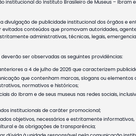
o institucional do Instituto Brasileiro de Museus – Ibra
 divulgação de publicidade institucional dos órgãos e en
 evitados conteúdos que promovam autoridades, agentes 
ritamente administrativas, técnicas, legais, emergencia
 deverão ser observadas as seguintes providências:
nteriores a 4 de julho de 2026 que caracterizem publicid
nicação que contenham marcas, slogans ou elementos da 
rativos, normativos e históricos;
ciais do Ibram e de seus museus nas redes sociais, inclus
os institucionais de caráter promocional;
dos objetivos, necessários e estritamente informativos
tural e às obrigações de transparência;
r dúvida à unidade responsável pela comunicação instituci