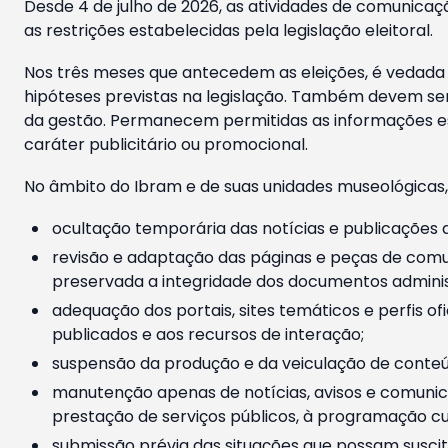
Desde 4 de julho de 2026, as atividades de comunicaçã
as restrições estabelecidas pela legislação eleitoral.
Nos três meses que antecedem as eleições, é vedada a
hipóteses previstas na legislação. Também devem ser
da gestão. Permanecem permitidas as informações est
caráter publicitário ou promocional.
No âmbito do Ibram e de suas unidades museológicas,
ocultação temporária das notícias e publicações a
revisão e adaptação das páginas e peças de comu
preservada a integridade dos documentos administ
adequação dos portais, sites temáticos e perfis ofi
publicados e aos recursos de interação;
suspensão da produção e da veiculação de conteúd
manutenção apenas de notícias, avisos e comunica
prestação de serviços públicos, à programação cul
submissão prévia das situações que possam suscita