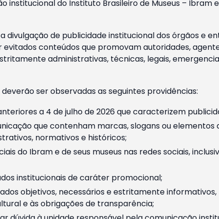
o institucional do Instituto Brasileiro de Museus – Ibra
 divulgação de publicidade institucional dos órgãos e en
 evitados conteúdos que promovam autoridades, agentes 
ritamente administrativas, técnicas, legais, emergencia
 deverão ser observadas as seguintes providências:
nteriores a 4 de julho de 2026 que caracterizem publicid
nicação que contenham marcas, slogans ou elementos da 
rativos, normativos e históricos;
ciais do Ibram e de seus museus nas redes sociais, inclus
os institucionais de caráter promocional;
dos objetivos, necessários e estritamente informativos
tural e às obrigações de transparência;
r dúvida à unidade responsável pela comunicação instituci