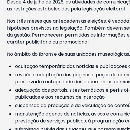
Desde 4 de julho de 2026, as atividades de comunicaçã
as restrições estabelecidas pela legislação eleitoral.
Nos três meses que antecedem as eleições, é vedada a
hipóteses previstas na legislação. Também devem ser
da gestão. Permanecem permitidas as informações est
caráter publicitário ou promocional.
No âmbito do Ibram e de suas unidades museológicas,
ocultação temporária das notícias e publicações a
revisão e adaptação das páginas e peças de comu
preservada a integridade dos documentos administ
adequação dos portais, sites temáticos e perfis ofi
publicados e aos recursos de interação;
suspensão da produção e da veiculação de conteúd
manutenção apenas de notícias, avisos e comunica
prestação de serviços públicos, à programação cul
submissão prévia das situações que possam suscita