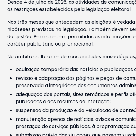
Desde 4 de julho de 2026, as atividades de comunicaçã
as restrições estabelecidas pela legislação eleitoral.
Nos três meses que antecedem as eleições, é vedada a
hipóteses previstas na legislação. Também devem ser
da gestão. Permanecem permitidas as informações est
caráter publicitário ou promocional.
No âmbito do Ibram e de suas unidades museológicas,
ocultação temporária das notícias e publicações a
revisão e adaptação das páginas e peças de comu
preservada a integridade dos documentos administ
adequação dos portais, sites temáticos e perfis ofi
publicados e aos recursos de interação;
suspensão da produção e da veiculação de conteúd
manutenção apenas de notícias, avisos e comunica
prestação de serviços públicos, à programação cul
submissão prévia das situações que possam suscita