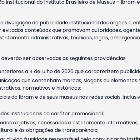
o institucional do Instituto Brasileiro de Museus – Ibra
 divulgação de publicidade institucional dos órgãos e en
 evitados conteúdos que promovam autoridades, agentes 
ritamente administrativas, técnicas, legais, emergencia
 deverão ser observadas as seguintes providências:
nteriores a 4 de julho de 2026 que caracterizem publicid
nicação que contenham marcas, slogans ou elementos da 
rativos, normativos e históricos;
ciais do Ibram e de seus museus nas redes sociais, inclus
os institucionais de caráter promocional;
dos objetivos, necessários e estritamente informativos
tural e às obrigações de transparência;
r dúvida à unidade responsável pela comunicação instituci