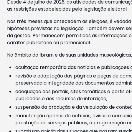
Desde 4 de julho de 2026, as atividades de comunicaçã
as restrições estabelecidas pela legislação eleitoral.
Nos três meses que antecedem as eleições, é vedada a
hipóteses previstas na legislação. Também devem ser
da gestão. Permanecem permitidas as informações est
caráter publicitário ou promocional.
No âmbito do Ibram e de suas unidades museológicas,
ocultação temporária das notícias e publicações a
revisão e adaptação das páginas e peças de comu
preservada a integridade dos documentos administ
adequação dos portais, sites temáticos e perfis ofi
publicados e aos recursos de interação;
suspensão da produção e da veiculação de conteúd
manutenção apenas de notícias, avisos e comunica
prestação de serviços públicos, à programação cul
submissão prévia das situações que possam suscita