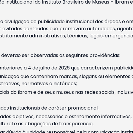
o institucional do Instituto Brasileiro de Museus – Ibra
 divulgação de publicidade institucional dos órgãos e en
 evitados conteúdos que promovam autoridades, agentes 
ritamente administrativas, técnicas, legais, emergencia
 deverão ser observadas as seguintes providências:
nteriores a 4 de julho de 2026 que caracterizem publicid
nicação que contenham marcas, slogans ou elementos da 
rativos, normativos e históricos;
ciais do Ibram e de seus museus nas redes sociais, inclus
os institucionais de caráter promocional;
dos objetivos, necessários e estritamente informativos
tural e às obrigações de transparência;
r dúvida à unidade responsável pela comunicação instituci